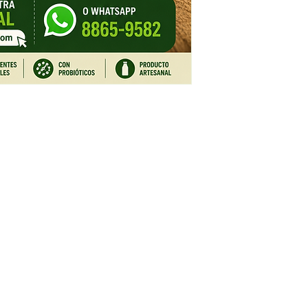
Susc
IÓN
HORARIOS
para
de Ceferino, de la
salud
Lunes - Sábado: 8am - 4pm
agri
 Mariposa, 2 km.
Domingo: Cerrado
Emai
blanco, mano