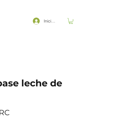
Iniciar sesión
base leche de
Precio
CRC