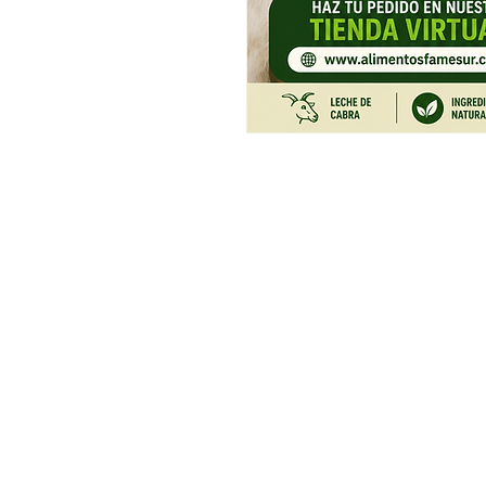
PRODUCTOS
DIRECC
Entrada 
Tienda
Plaza la
Listicos
Edifico 
Frutas
derecha.
Verduras