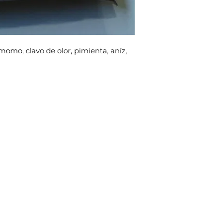
momo, clavo de olor, pimienta, aníz,
Susc
IÓN
HORARIOS
para
de Ceferino, de la
salud
Lunes - Sábado: 8am - 4pm
agri
 Mariposa, 2 km.
Domingo: Cerrado
Emai
blanco, mano