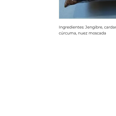
Ingredientes: Jengibre, carda
cúrcuma, nuez moscada
PRODUCTOS
DIRECC
Entrada 
Tienda
Plaza la
Listicos
Edifico 
Frutas
derecha.
Verduras