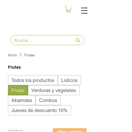
Inicio
Frutas
Frutas
Todos los productos
Listicos
Frutas
Verduras y vegetales
Abarrotes
Combos
Jueves de descuento 10%
26 productos
Filtrar y ordenar