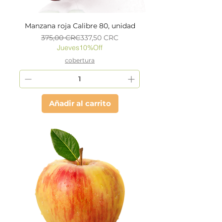
Manzana roja Calibre 80, unidad
Precio
Precio de oferta
375,00 CRC
337,50 CRC
Jueves10%Off
cobertura
Añadir al carrito