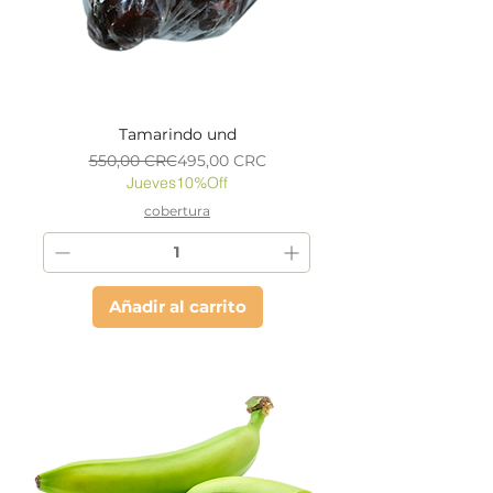
Tamarindo und
Precio
Precio de oferta
550,00 CRC
495,00 CRC
Jueves10%Off
cobertura
Añadir al carrito