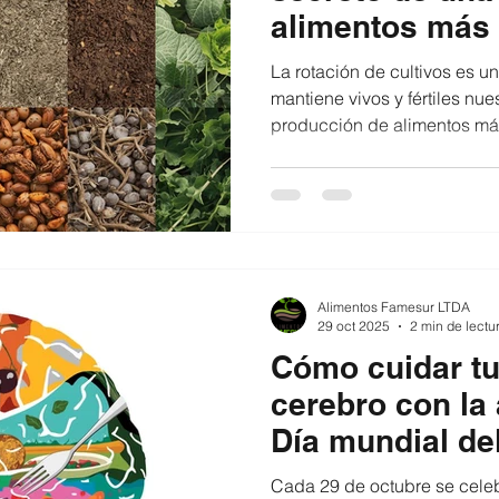
alimentos más
La rotación de cultivos es u
mantiene vivos y fértiles nue
producción de alimentos más 
este artículo exploramos cóm
a conservar los nutrientes de 
cuidar los ecosistemas agrí
técnica en sus procesos, tra
rurales que cultivan con resp
de la tierra. Porque una tie
Alimentos Famesur LTDA
29 oct 2025
2 min de lectu
Cómo cuidar tu
cerebro con la 
Día mundial del
Cada 29 de octubre se celebr