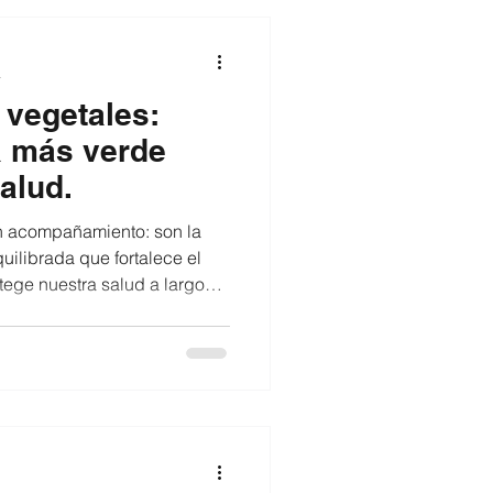
a
 vegetales:
a más verde
alud.
un acompañamiento: son la
ilibrada que fortalece el
tege nuestra salud a largo
loramos cómo una dieta más
ienestar físico y emocional,
vegetales y cómo sumarlos a
les y prácticas. 🌿🥦