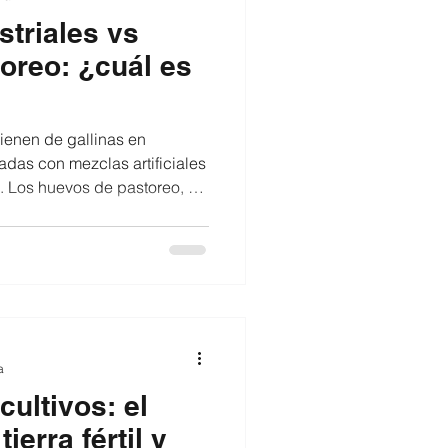
striales vs
oreo: ¿cuál es
ienen de gallinas en
adas con mezclas artificiales
 en
s que viven al aire libre, con
ar y alimentarse de forma
s
vimiento en gallinas
natural 🍳 Color más intenso
jor composi
a
cultivos: el
ierra fértil y