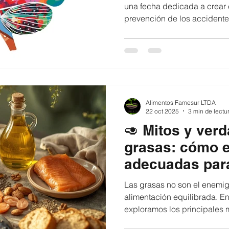
una fecha dedicada a crear 
prevención de los accidente
Aunque puede parecer una e
ictus muchas veces se pued
vida saludables , especialm
En Famesur creemos que cuid
empieza en la mesa , con ali
equilibrados. 💓 ¿Qué es el i
Alimentos Famesur LTDA
ictus ,
22 oct 2025
3 min de lectu
🥑 Mitos y ver
grasas: cómo e
adecuadas para
Las grasas no son el enemig
alimentación equilibrada. En
exploramos los principales 
grasas, aprendiendo a distin