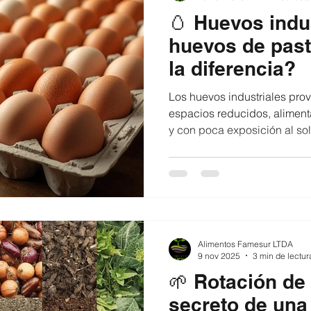
🥚 Huevos indu
huevos de past
la diferencia?
Los huevos industriales prov
espacios reducidos, aliment
y con poca exposición al sol. Los huevos de pastoreo,
cambio, provienen de gallina
espacio para caminar, picote
natural. Huevos de pastoreo vs huevos industriale
Diferencias clave: 🌞 Libertad y mo
de pastoreo 🌿 Alimentación 
y sabor más profundo 🧡 Me
Alimentos Famesur LTDA
9 nov 2025
3 min de lectur
🌱 Rotación de 
secreto de una t