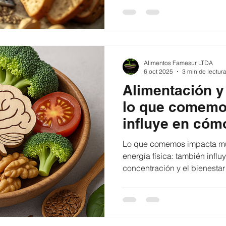
saludables, que nutren el co
conviene evitar. Descubre qu
aguacate, el aceite de oliva, 
secos y cómo lograr el equili
bienestar y mantener una di
Alimentos Famesur LTDA
6 oct 2025
3 min de lectur
Alimentación y
lo que comemo
influye en cóm
Lo que comemos impacta m
energía física: también influ
concentración y el bienestar
te contamos cómo una alime
fortalecer tu salud mental, 
mantener la calma y cómo in
a tu rutina diaria. 🌿