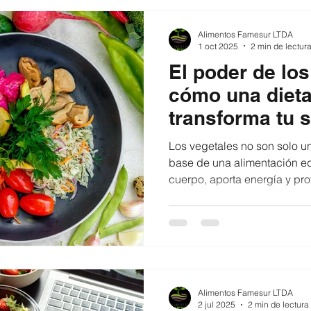
Alimentos Famesur LTDA
1 oct 2025
2 min de lectur
El poder de los
cómo una diet
transforma tu s
Los vegetales no son solo 
base de una alimentación equ
cuerpo, aporta energía y pro
plazo. En este artículo exp
verde puede transformar tu b
qué beneficios aportan los 
tu día a día con recetas fáci
Alimentos Famesur LTDA
2 jul 2025
2 min de lectura