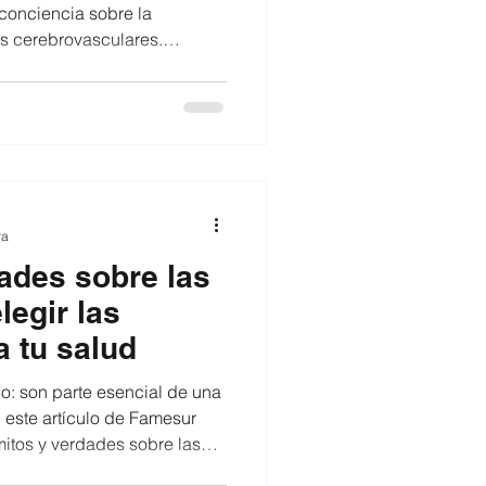
conciencia sobre la
s cerebrovasculares.
nfermedad repentina, el
e prevenir con hábitos de
ente desde la alimentación.
ar el corazón y el cerebro
mentos frescos, locales y
ctus y por qué ocurre? El
ra
dades sobre las
legir las
 tu salud
o: son parte esencial de una
 este artículo de Famesur
mitos y verdades sobre las
guir entre las grasas