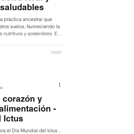
 saludables
na práctica ancestral que
stros suelos, favoreciendo la
nutritivos y sostenibles. En
o alternar los cultivos ayuda
la tierra, reducir plagas y
colas. Famesur impulsa esta
bajando junto a familias
eto por los ciclos naturales
ra
 corazón y
alimentación -
 Ictus
a el Día Mundial del Ictus ,