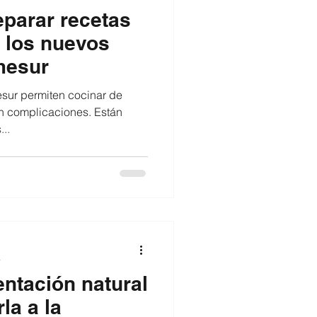
eparar recetas
 los nuevos
mesur
inar de
in complicaciones. Están
..
a
entación natural
la a la