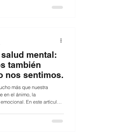
razón y el cerebro, y las que
é alimentos incluir como el
las semillas y los frutos
brio ideal para cuidar tu
eta consciente
a
 salud mental:
s también
o nos sentimos.
ucho más que nuestra
ye en el ánimo, la
 emocional. En este artículo
ntación equilibrada puede
qué alimentos ayudan a
corporar hábitos conscientes