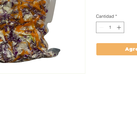
cobertura
Cantidad
*
Agre
Susc
IÓN
HORARIOS