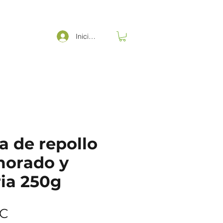
Iniciar sesión
a de repollo
morado y
ia 250g
Precio
RC