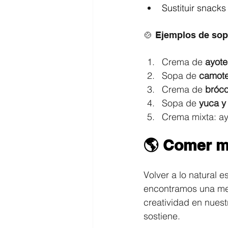
Sustituir snack
🍲 Ejemplos de sop
Crema de 
ayote
Sopa de 
camote
Crema de 
bróc
Sopa de 
yuca y
Crema mixta: ay
🌎 Comer má
Volver a lo natural e
encontramos una medi
creatividad en nuest
sostiene.